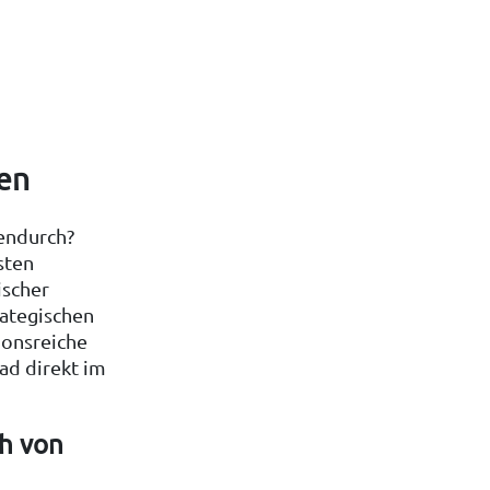
len
endurch?
sten
ischer
rategischen
ionsreiche
ad direkt im
ch von