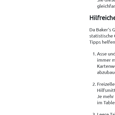
gleichfa
Hilfreic
Da Baker’s G
statistische
Tipps helfen
Asse und
immer mi
Kartenwe
abzubau
Freizelle
Hilfsmit
Je mehr 
im Table
Leere Ta