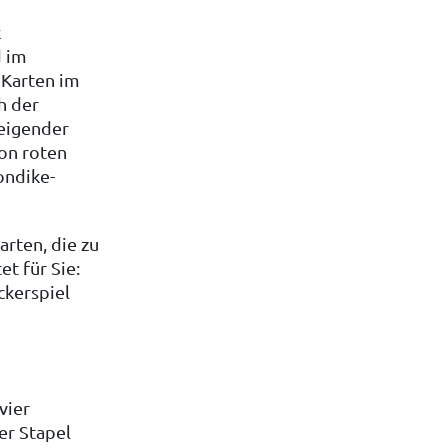
k
d im
e Karten im
h der
teigender
on roten
ondike-
rten, die zu
t für Sie:
ckerspiel
vier
er Stapel