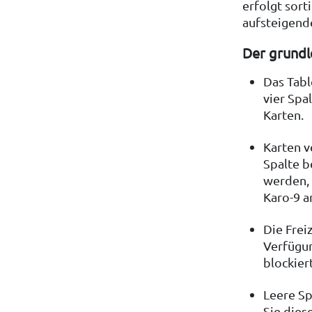
erfolgt sort
aufsteigend
Der grundl
Das Tabl
vier Spa
Karten.
Karten v
Spalte b
werden, 
Karo-9 a
Die Freiz
Verfügun
blockier
Leere Sp
Sie dies