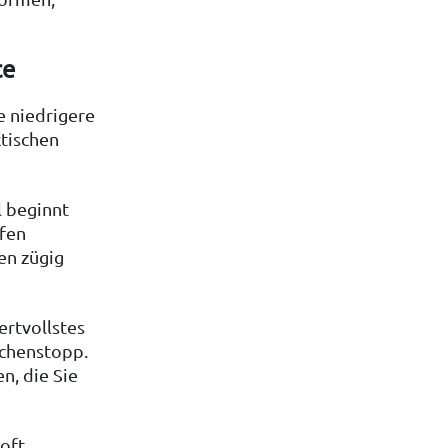
ce
e niedrigere
ktischen
l beginnt
efen
en zügig
wertvollstes
schenstopp.
n, die Sie
 oft