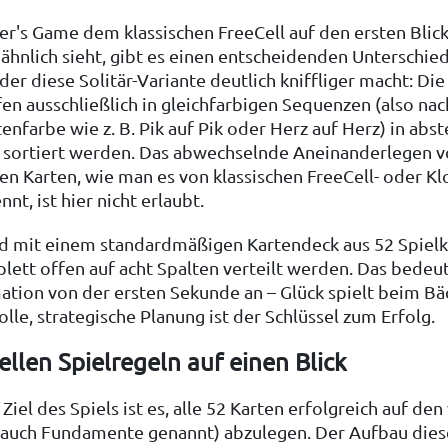
r's Game dem klassischen FreeCell auf den ersten Blic
ähnlich sieht, gibt es einen entscheidenden Unterschie
 der diese Solitär-Variante deutlich kniffliger macht: Di
en ausschließlich in gleichfarbigen Sequenzen (also nac
enfarbe wie z. B. Pik auf Pik oder Herz auf Herz) in abs
 sortiert werden. Das abwechselnde Aneinanderlegen v
n Karten, wie man es von klassischen FreeCell- oder Kl
nt, ist hier nicht erlaubt.
rd mit einem standardmäßigen Kartendeck aus 52 Spielka
ett offen auf acht Spalten verteilt werden. Das bedeute
ation von der ersten Sekunde an – Glück spielt beim Bä
lle, strategische Planung ist der Schlüssel zum Erfolg.
iellen Spielregeln auf einen Blick
Ziel des Spiels ist es, alle 52 Karten erfolgreich auf den 
 (auch Fundamente genannt) abzulegen. Der Aufbau dies