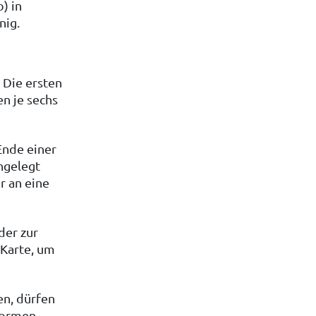
) in
nig.
 Die ersten
en je sechs
Ende einer
ngelegt
r an eine
der zur
 Karte, um
en, dürfen
formen,