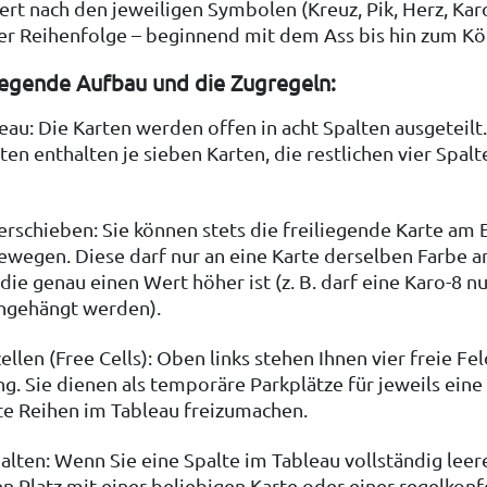
iert nach den jeweiligen Symbolen (Kreuz, Pik, Herz, Karo
er Reihenfolge – beginnend mit dem Ass bis hin zum Kö
egende Aufbau und die Zugregeln:
eau: Die Karten werden offen in acht Spalten ausgeteilt.
lten enthalten je sieben Karten, die restlichen vier Spalt
erschieben: Sie können stets die freiliegende Karte am 
ewegen. Diese darf nur an eine Karte derselben Farbe a
die genau einen Wert höher ist (z. B. darf eine Karo-8 nu
ngehängt werden).
ellen (Free Cells): Oben links stehen Ihnen vier freie Fel
g. Sie dienen als temporäre Parkplätze für jeweils eine
te Reihen im Tableau freizumachen.
alten: Wenn Sie eine Spalte im Tableau vollständig leer
en Platz mit einer beliebigen Karte oder einer regelkon