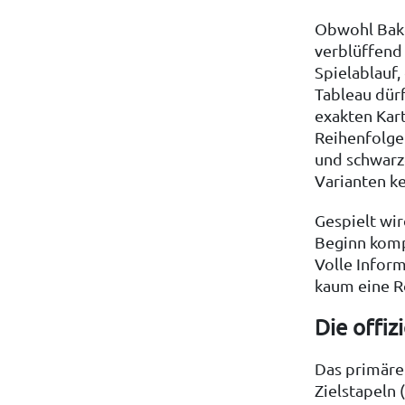
Obwohl Bake
verblüffend 
Spielablauf,
Tableau dürf
exakten Kart
Reihenfolge
und schwarze
Varianten ken
Gespielt wi
Beginn kompl
Volle Inform
kaum eine Ro
Die offiz
Das primäre 
Zielstapeln