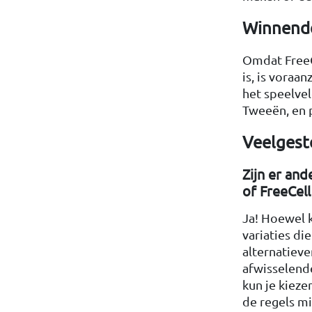
Winnende
Omdat FreeCe
is, is voraa
het speelvel
Tweeën, en p
Veelgest
Zijn er and
of FreeCell
Ja! Hoewel k
variaties di
alternatieve
afwisselende
kun je kieze
de regels mi