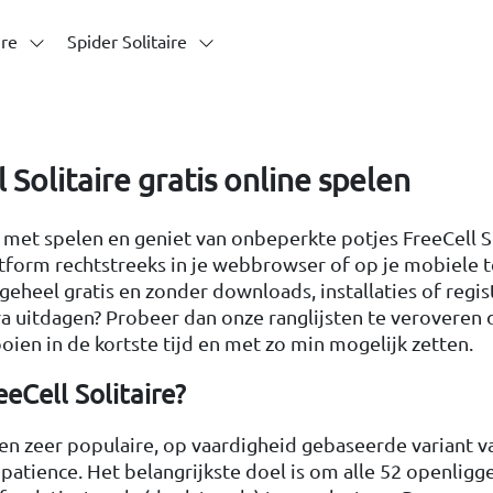
ire
Spider Solitaire
 Solitaire gratis online spelen
 met spelen en geniet van onbeperkte potjes FreeCell So
atform rechtstreeks in je webbrowser of op je mobiele 
geheel gratis en zonder downloads, installaties of regist
tra uitdagen? Probeer dan onze ranglijsten te veroveren
ooien in de kortste tijd en met zo min mogelijk zetten.
eeCell Solitaire?
een zeer populaire, op vaardigheid gebaseerde variant v
 patience. Het belangrijkste doel is om alle 52 openlig