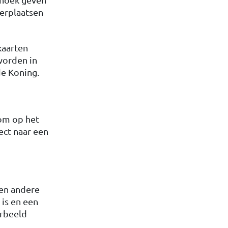
 verplaatsen
kaarten
worden in
e Koning.
lom op het
rect naar een
een andere
is en een
orbeeld