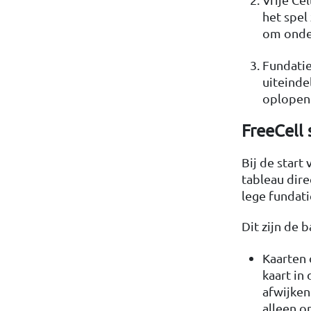
het spel 
om onder
Fundatie
uiteinde
oplopend
FreeCell 
Bij de start
tableau dire
lege fundati
Dit zijn de 
Kaarten 
kaart in
afwijken
alleen o