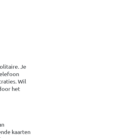
litaire. Je
telefoon
raties. Wil
 door het
an
gende kaarten