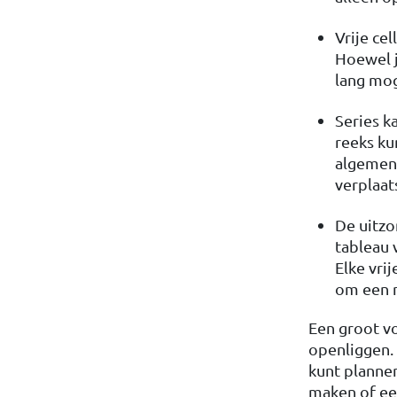
Vrije cel
Hoewel j
lang mog
Series k
reeks kun
algemene
verplaats
De uitzo
tableau v
Elke vri
om een n
Een groot vo
openliggen. 
kunt planne
maken of ee