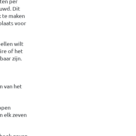
eten per
uwd. Dit
ik te maken
gplaats voor
ellen wilt
ire of het
baar zijn.
n van het
 open
n elk zeven
enhoek geven