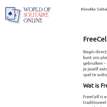
Klondike Solita
FreeCell
Begin direct
kunt ons pl
gebruiken – 
je jezelf ex
spel te volt
Wat is Fr
FreeCell is 
traditioneel