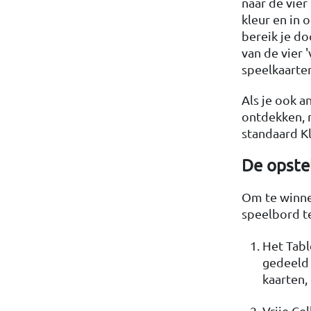
naar de vier
kleur en in
bereik je do
van de vier '
speelkaarte
Als je ook a
ontdekken, r
standaard Kl
De opstel
Om te winnen
speelbord t
Het Tabl
gedeeld 
kaarten,
Vrije Ce