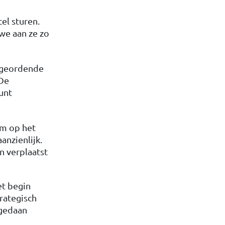
cel sturen.
we aan ze zo
s geordende
 De
kunt
om op het
aanzienlijk.
n verplaatst
et begin
trategisch
ngedaan