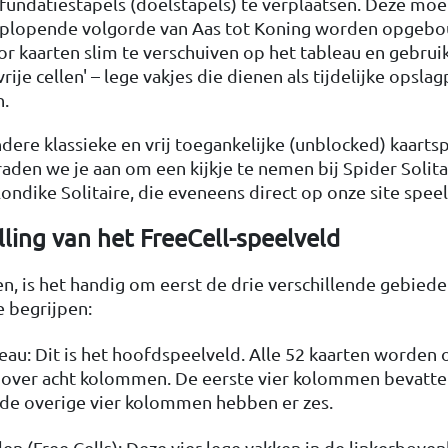
 fundatiestapels (doelstapels) te verplaatsen. Deze mo
 oplopende volgorde van Aas tot Koning worden opgebo
or kaarten slim te verschuiven op het tableau en gebru
vrije cellen' – lege vakjes die dienen als tijdelijke opsla
n.
ndere klassieke en vrij toegankelijke (unblocked) kaartsp
aden we je aan om een kijkje te nemen bij Spider Solita
ondike Solitaire, die eveneens direct op onze site speel
ling van het FreeCell-speelveld
, is het handig om eerst de drie verschillende gebiede
e begrijpen:
eau: Dit is het hoofdspeelveld. Alle 52 kaarten worden
over acht kolommen. De eerste vier kolommen bevatte
 de overige vier kolommen hebben er zes.
llen (Free Cells): Deze vier lege vakken in de linkerbov