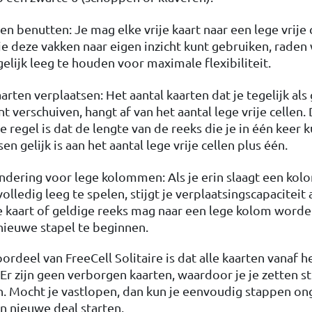
len benutten: Je mag elke vrije kaart naar een lege vrije 
e deze vakken naar eigen inzicht kunt gebruiken, raden 
elijk leeg te houden voor maximale flexibiliteit.
aarten verplaatsen: Het aantal kaarten dat je tegelijk al
t verschuiven, hangt af van het aantal lege vrije cellen.
 regel is dat de lengte van de reeks die je in één keer 
en gelijk is aan het aantal lege vrije cellen plus één.
ndering voor lege kolommen: Als je erin slaagt een kol
olledig leeg te spelen, stijgt je verplaatsingscapaciteit 
je kaart of geldige reeks mag naar een lege kolom worde
ieuwe stapel te beginnen.
ordeel van FreeCell Solitaire is dat alle kaarten vanaf h
Er zijn geen verborgen kaarten, waardoor je je zetten s
n. Mocht je vastlopen, dan kun je eenvoudig stappen o
n nieuwe deal starten.