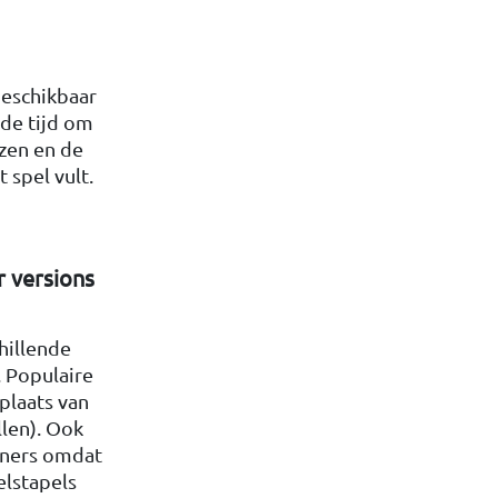
beschikbaar
 de tijd om
Azen en de
 spel vult.
r versions
hillende
. Populaire
 plaats van
llen). Ook
inners omdat
elstapels