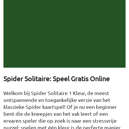
Spider Solitaire: Speel Gratis Online
Welkom bij Spider Solitaire 1 Kleur, de meest
ontspannende en toegankelijke versie van het
klassieke Spider kaartspel! Of je nu een beginner
bent die de kneepjes van het vak leert of een
ervaren speler die op zoek is naar een stressvrije
puzzel: spelen met één kleur is de perfecte manier