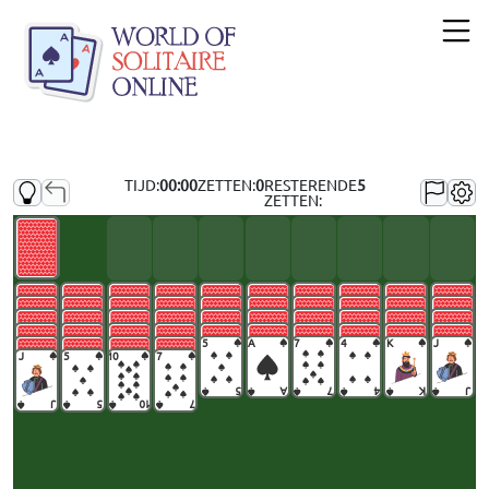
TIJD
:
00:00
ZETTEN
:
0
RESTERENDE
5
ZETTEN
:
10
10
10
10
10
A
A
A
A
A
K
Q
K
Q
Q
Q
3
5
6
7
2
3
5
8
9
2
4
6
3
4
7
9
2
3
4
8
6
8
3
5
6
3
6
7
9
J
J
J
J
J
10
10
10
10
10
A
A
A
A
A
Q
Q
Q
Q
3
5
6
7
K
2
3
5
8
9
2
4
6
3
4
7
9
2
3
4
8
K
6
8
3
5
6
3
6
7
9
J
J
J
J
J
8
K
K
J
Q
8
10
3
6
7
5
2
5
6
5
9
9
4
3
A
7
Q
K
Q
K
4
9
7
2
9
9
6
2
Q
4
2
10
8
8
2
8
K
K
J
Q
8
10
3
6
7
8
4
A
K
5
A
7
4
K
J
5
2
5
6
5
9
9
4
3
A
J
5
10
7
7
Q
K
Q
K
4
9
7
2
9
9
6
2
Q
4
2
10
8
8
2
8
4
A
K
5
A
7
4
K
J
J
5
10
7