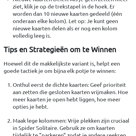
ziet, klik je op de trekstapel in de hoek. Er
worden dan 10 nieuwe kaarten gedeeld (één
onderaan elke kolom). Let op: Je kunt geen
nieuwe kaarten delen als er nog een kolom
volledig leeg is.
Tips en Strategieën om te Winnen
Hoewel dit de makkelijkste variant is, helpt een
goede tactiek je om bijna elk potje te winnen:
Onthul eerst de dichte kaarten: Geef prioriteit
aan zetten die gesloten kaarten vrijmaken. Hoe
meer kaarten je open hebt liggen, hoe meer
opties je hebt.
Maak lege kolommen: Vrije plekken zijn cruciaal
in Spider Solitaire. Gebruik ze om kaarten
tijdelijk te "parkeren" zodat je andere reeksen