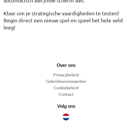
automatisch aan jouw scherm aan.
Klaar om je strategische vaardigheden te testen?
Begin direct een nieuw spel en speel het hele veld
leeg!
Over ons
Privacybeleid
Gebruiksvoorwaarden
Cookiebeleid
Contact
Volg ons